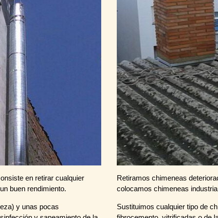
nsiste en retirar cualquier
Retiramos chimeneas deteriorada
 un buen rendimiento.
colocamos chimeneas industrial
pieza) y unas pocas
Sustituimos cualquier tipo de c
sinfección y saneamiento de la
fibrocemento, vitrificadas o de la