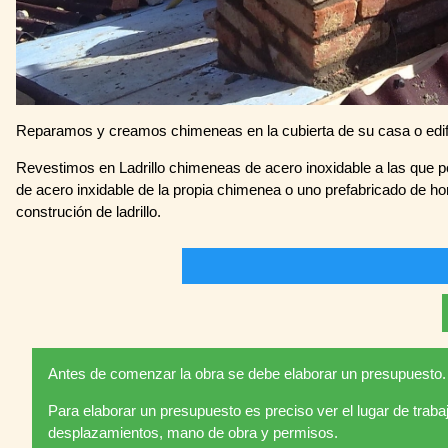
Reparamos y creamos chimeneas en la cubierta de su casa o edifi
Revestimos en Ladrillo chimeneas de acero inoxidable a las que
de acero inxidable de la propia chimenea o uno prefabricado de hor
construción de ladrillo.
Antes de comenzar la obra se debe elaborar un presupuesto.
Para elaborar un presupuesto es preciso ver el lugar de traba
desplazamientos, mano de obra y permisos.