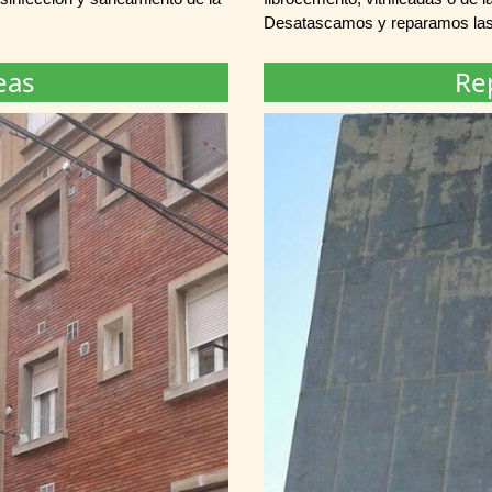
Desatascamos y reparamos las
eas
Re