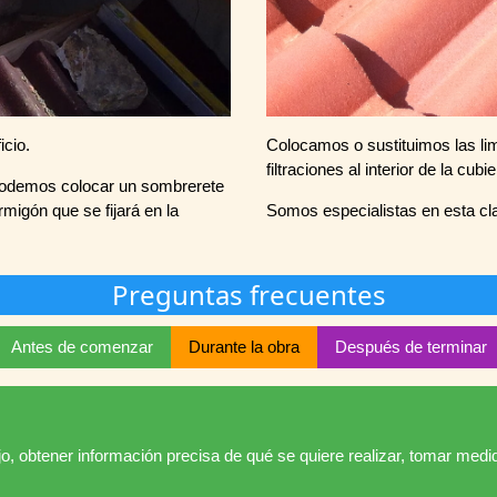
cio.
Colocamos o sustituimos las l
filtraciones al interior de la cubie
 podemos colocar un sombrerete
migón que se fijará en la
Somos especialistas en esta cl
Preguntas frecuentes
Antes de comenzar
Durante la obra
Después de terminar
jo, obtener información precisa de qué se quiere realizar, tomar medi