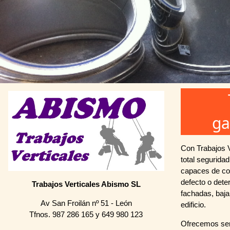
ga
Con Trabajos V
total segurida
capaces de con
defecto o deter
Trabajos Verticales Abismo SL
fachadas, baja
Av San Froilán nº 51 - León
edificio.
Tfnos. 987 286 165 y 649 980 123
Ofrecemos ser