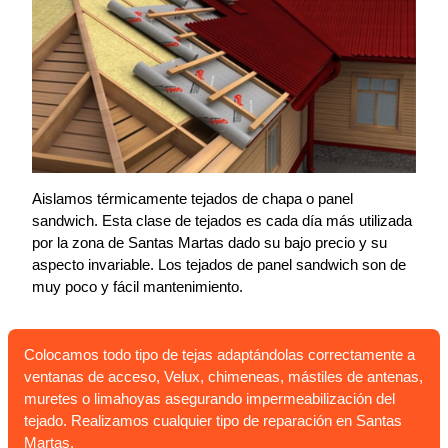
Aislamos térmicamente tejados de chapa o panel
sandwich. Esta clase de tejados es cada día más utilizada
por la zona de Santas Martas dado su bajo precio y su
aspecto invariable. Los tejados de panel sandwich son de
muy poco y fácil mantenimiento.
Colocamos todo tipo de tejas adaptándolas correctamente a
ventanas de acceso, Velux, chimeneas, mástiles de antenas,
muretes o limahoyas asegurando impermeabilización del
tejado. Realizamos cualquier tipo de reparación en Santas
Martas.