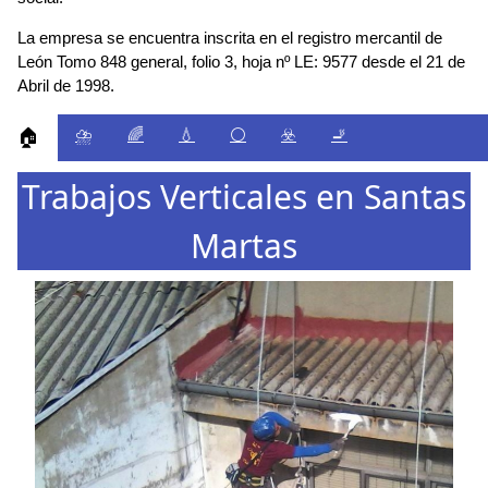
La empresa se encuentra inscrita en el registro mercantil de
León Tomo 848 general, folio 3, hoja nº LE: 9577 desde el 21 de
Abril de 1998.
⛈️
🌈
💧
⚪
☣️
🚬
🏠
Trabajos Verticales en Santas
Martas