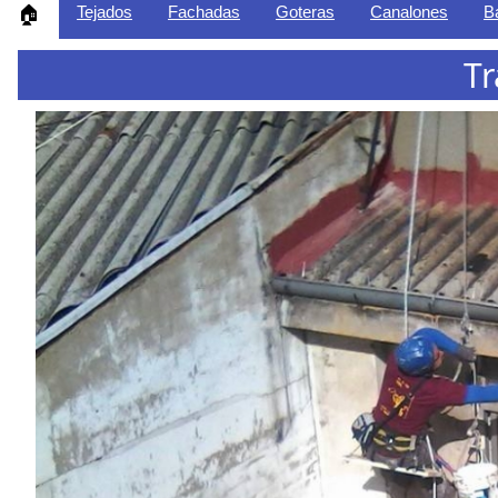
Tejados
Fachadas
Goteras
Canalones
B
🏠
Tr