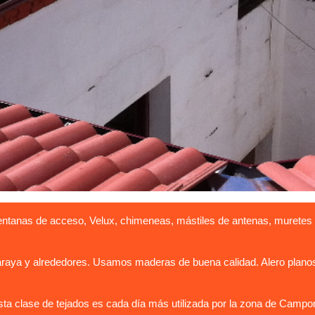
entanas de acceso, Velux, chimeneas, mástiles de antenas, muretes 
ya y alrededores. Usamos maderas de buena calidad. Alero planos o
a clase de tejados es cada día más utilizada por la zona de Campon