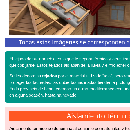
Todas estas imágenes se corresponden a tr
El tejado de su inmueble es lo que le separa térmica y acústica
que cobijarse. Estos tejados aislaban de la lluvia y el frío ext
Se les denomina
tejados
por el material utilizado "teja", pero 
proteger las fachadas, las cubiertas inclinadas tienden a prolon
En la provincia de León tenemos un clima mediterraneo con una
en alguna ocasón, hasta ha nevado.
Aislamiento térmic
Aislamiento térmico se denomina al conjunto de materiales y té