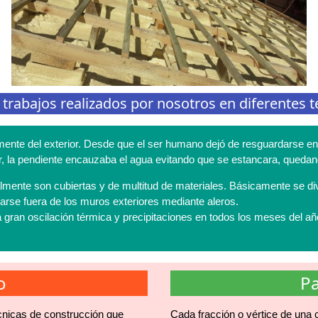
abajos realizados por nosotros en diferentes te
mente del exterior. Desde que el ser humano dejó de resguardarse en 
erior, la pendiente encauzaba el agua evitando que se estancara, qued
realmente son cubiertas y de multitud de materiales. Básicamente se di
garse fuera de los muros exteriores mediante aleros.
 gran oscilación térmica y precipitaciones en todos los meses del a
o
Pa
cnicas de construcción que
Cada fracción o vértice de una c