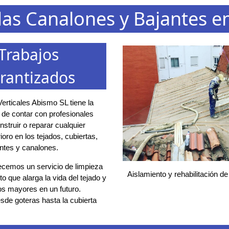
das Canalones y Bajantes 
Trabajos
rantizados
erticales Abismo SL tiene la
d de contar con profesionales
struir o reparar cualquier
ioro en los tejados, cubiertas,
ntes y canalones.
ecemos un servicio de limpieza
Aislamiento y rehabilitación de
o que alarga la vida del tejado y
os mayores en un futuro.
de goteras hasta la cubierta