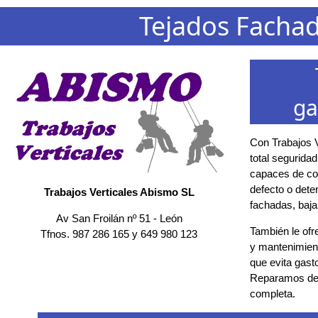
Tejados Facha
ga
Con Trabajos V
total segurida
capaces de con
defecto o deter
Trabajos Verticales Abismo SL
fachadas, baja
Av San Froilán nº 51
-
León
También le ofr
Tfnos.
987 286 165
y
649 980 123
y mantenimient
que evita gast
Reparamos des
completa.