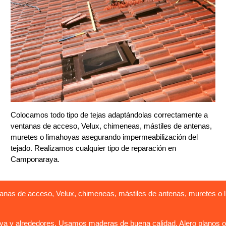
Colocamos todo tipo de tejas adaptándolas correctamente a
ventanas de acceso, Velux, chimeneas, mástiles de antenas,
muretes o limahoyas asegurando impermeabilización del
tejado. Realizamos cualquier tipo de reparación en
Camponaraya.
anas de acceso, Velux, chimeneas, mástiles de antenas, muretes o 
 y alrededores. Usamos maderas de buena calidad. Alero planos o in