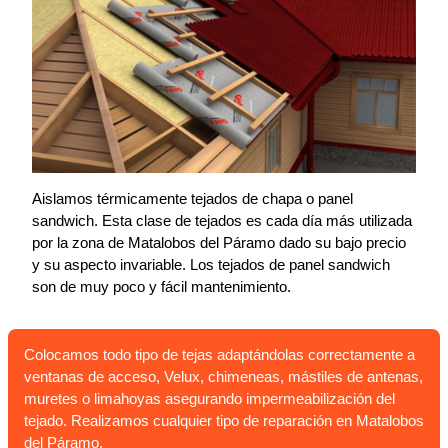
Aislamos térmicamente tejados de chapa o panel
sandwich. Esta clase de tejados es cada día más utilizada
por la zona de Matalobos del Páramo dado su bajo precio
y su aspecto invariable. Los tejados de panel sandwich
son de muy poco y fácil mantenimiento.
Colocamos todo tipo de tejas adaptándolas correctamente a
ventanas de acceso, Velux, chimeneas, mástiles de antenas,
muretes o limahoyas asegurando impermeabilización del
tejado. Realizamos cualquier tipo de reparación en Matalobos
del Páramo.