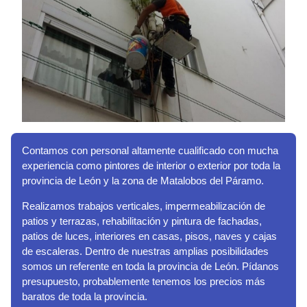
Contamos con personal altamente cualificado con mucha
experiencia como pintores de interior o exterior por toda la
provincia de León y la zona de Matalobos del Páramo.
Realizamos trabajos verticales, impermeabilización de
patios y terrazas, rehabilitación y pintura de fachadas,
patios de luces, interiores en casas, pisos, naves y cajas
de escaleras. Dentro de nuestras amplias posibilidades
somos un referente en toda la provincia de León. Pídanos
presupuesto, probablemente tenemos los precios más
baratos de toda la provincia.