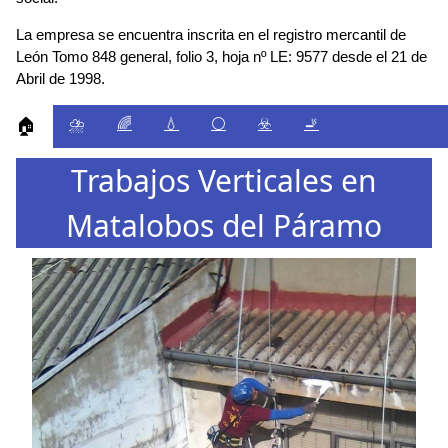
La empresa se encuentra inscrita en el registro mercantil de
León Tomo 848 general, folio 3, hoja nº LE: 9577 desde el 21 de
Abril de 1998.
⛈️
🌈
💧
⚪
☣️
🚬
🏠
Trabajos Verticales en
Matalobos del Páramo