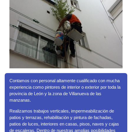
Contamos con personal altamente cualificado con mucha
experiencia como pintores de interior o exterior por toda la
provincia de León y la zona de Villanueva de las
manzanas.
Realizamos trabajos verticales, impermeabilización de
patios y terrazas, rehabilitación y pintura de fachadas,
patios de luces, interiores en casas, pisos, naves y cajas
de escaleras. Dentro de nuestras amplias posibilidades