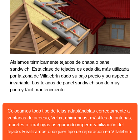
Aislamos térmicamente tejados de chapa o panel
sandwich. Esta clase de tejados es cada día más utilizada
por la zona de Villalebrín dado su bajo precio y su aspecto
invariable. Los tejados de panel sandwich son de muy
poco y fácil mantenimiento.
Colocamos todo tipo de tejas adaptándolas correctamente a
ventanas de acceso, Velux, chimeneas, mástiles de antenas,
muretes o limahoyas asegurando impermeabilización del
tejado. Realizamos cualquier tipo de reparación en Villalebrín.