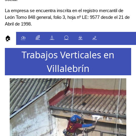
La empresa se encuentra inscrita en el registro mercantil de
León Tomo 848 general, folio 3, hoja nº LE: 9577 desde el 21 de
Abril de 1998.
⛈️
🌈
💧
⚪
☣️
🚬
🏠
Trabajos Verticales en
Villalebrín