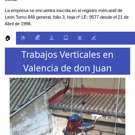
La empresa se encuentra inscrita en el registro mercantil de
León Tomo 848 general, folio 3, hoja nº LE: 9577 desde el 21 de
Abril de 1998.
⛈️
🌈
💧
⚪
☣️
🚬
🏠
Trabajos Verticales en
Valencia de don Juan