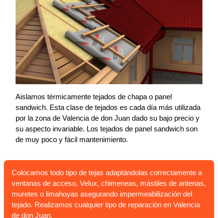
Aislamos térmicamente tejados de chapa o panel
sandwich. Esta clase de tejados es cada día más utilizada
por la zona de Valencia de don Juan dado su bajo precio y
su aspecto invariable. Los tejados de panel sandwich son
de muy poco y fácil mantenimiento.
Colocamos todo tipo de tejas adaptándolas correctamente a
ventanas de acceso, Velux, chimeneas, mástiles de antenas,
muretes o limahoyas asegurando impermeabilización del
tejado. Realizamos cualquier tipo de reparación en Valencia
de don Juan.