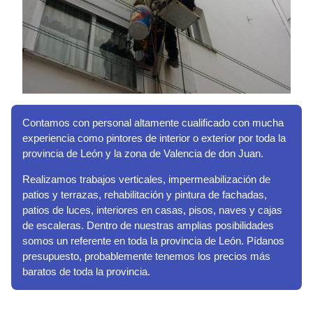
Contamos con personal altamente cualificado con mucha
experiencia como pintores de interior o exterior por toda la
provincia de León y la zona de Valencia de don Juan.
Realizamos trabajos verticales, impermeabilización de
patios y terrazas, rehabilitación y pintura de fachadas,
patios de luces, interiores en casas, pisos, naves y cajas
de escaleras. Dentro de nuestras amplias posibilidades
somos un referente en toda la provincia de León. Pídanos
presupuesto, probablemente tenemos los precios más
baratos de toda la provincia.