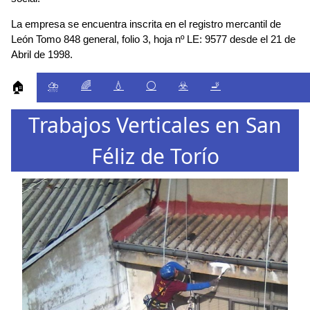
La empresa se encuentra inscrita en el registro mercantil de
León Tomo 848 general, folio 3, hoja nº LE: 9577 desde el 21 de
Abril de 1998.
⛈️
🌈
💧
⚪
☣️
🚬
🏠
Trabajos Verticales en San
Féliz de Torío