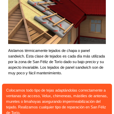
Aislamos térmicamente tejados de chapa o panel
sandwich. Esta clase de tejados es cada día más utilizada
por la zona de San Féliz de Torío dado su bajo precio y su
aspecto invariable. Los tejados de panel sandwich son de
muy poco y fácil mantenimiento.
Colocamos todo tipo de tejas adaptándolas correctamente a
ventanas de acceso, Velux, chimeneas, mástiles de antenas,
muretes o limahoyas asegurando impermeabilización del
tejado. Realizamos cualquier tipo de reparación en San Féliz
de Torío.