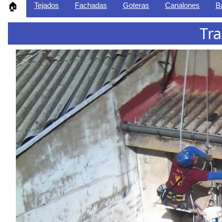
Tejados
Fachadas
Goteras
Canalones
B
🏠
Tra