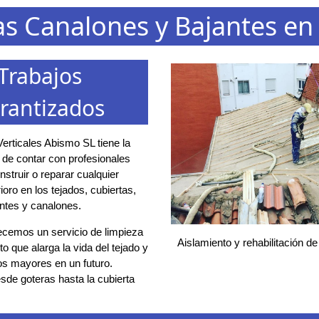
as Canalones y Bajantes e
Trabajos
rantizados
erticales Abismo SL tiene la
d de contar con profesionales
struir o reparar cualquier
ioro en los tejados, cubiertas,
ntes y canalones.
ecemos un servicio de limpieza
Aislamiento y rehabilitación de
o que alarga la vida del tejado y
os mayores en un futuro.
de goteras hasta la cubierta