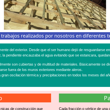
abajos realizados por nosotros en diferentes te
mente del exterior. Desde que el ser humano dejó de resguardarse en 
erior, la pendiente encauzaba el agua evitando que se estancara, qued
realmente son cubiertas y de multitud de materiales. Básicamente se di
garse fuera de los muros exteriores mediante aleros.
 gran oscilación térmica y precipitaciones en todos los meses del a
o
Pa
cnicas de construcción que
Cada fracción o vértice de una c