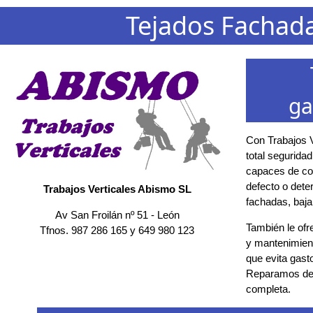
Tejados Fachad
ga
Con Trabajos V
total segurida
capaces de con
defecto o deter
Trabajos Verticales Abismo SL
fachadas, baja
Av San Froilán nº 51
-
León
También le ofr
Tfnos.
987 286 165
y
649 980 123
y mantenimient
que evita gast
Reparamos des
completa.