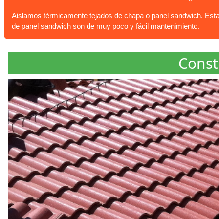
Aislamos térmicamente tejados de chapa o panel sandwich. Esta c
de panel sandwich son de muy poco y fácil mantenimiento.
Const