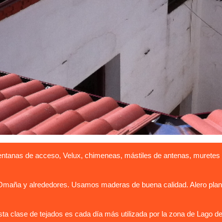
entanas de acceso, Velux, chimeneas, mástiles de antenas, muretes 
maña y alrededores. Usamos maderas de buena calidad. Alero planos
a clase de tejados es cada día más utilizada por la zona de Lago d