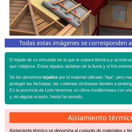
Todas estas imágenes se corresponden a tr
El tejado de su inmueble es lo que le separa térmica y acústica
que cobijarse. Estos tejados aislaban de la lluvia y el frío ext
Se les denomina
tejados
por el material utilizado "teja", pero 
proteger las fachadas, las cubiertas inclinadas tienden a prolon
En la provincia de León tenemos un clima mediterraneo con una
y, en alguna ocasón, hasta ha nevado.
Aislamiento térmic
Aislamiento térmico se denomina al conjunto de materiales y té