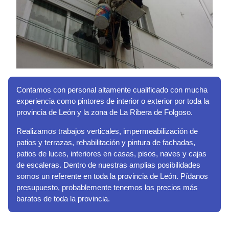
Contamos con personal altamente cualificado con mucha
experiencia como pintores de interior o exterior por toda la
provincia de León y la zona de La Ribera de Folgoso.
Realizamos trabajos verticales, impermeabilización de
patios y terrazas, rehabilitación y pintura de fachadas,
patios de luces, interiores en casas, pisos, naves y cajas
de escaleras. Dentro de nuestras amplias posibilidades
somos un referente en toda la provincia de León. Pídanos
presupuesto, probablemente tenemos los precios más
baratos de toda la provincia.