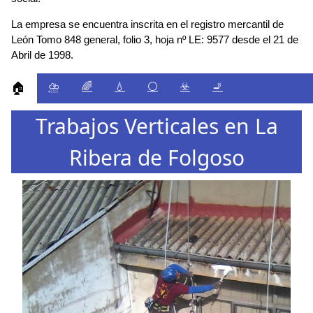
La empresa se encuentra inscrita en el registro mercantil de
León Tomo 848 general, folio 3, hoja nº LE: 9577 desde el 21 de
Abril de 1998.
⛈️
🌈
💧
⚪
☣️
🚬
🏠
Trabajos Verticales en La
Ribera de Folgoso