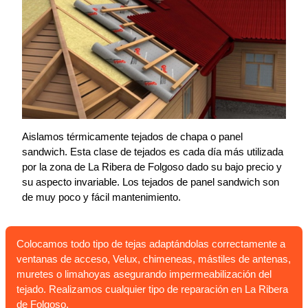
Aislamos térmicamente tejados de chapa o panel
sandwich. Esta clase de tejados es cada día más utilizada
por la zona de La Ribera de Folgoso dado su bajo precio y
su aspecto invariable. Los tejados de panel sandwich son
de muy poco y fácil mantenimiento.
Colocamos todo tipo de tejas adaptándolas correctamente a
ventanas de acceso, Velux, chimeneas, mástiles de antenas,
muretes o limahoyas asegurando impermeabilización del
tejado. Realizamos cualquier tipo de reparación en La Ribera
de Folgoso.