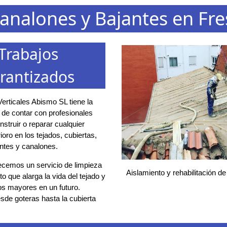
analones y Bajantes en Fre
Trabajos
rantizados
erticales Abismo SL tiene la
d de contar con profesionales
struir o reparar cualquier
ioro en los tejados, cubiertas,
ntes y canalones.
ecemos un servicio de limpieza
Aislamiento y rehabilitación de
o que alarga la vida del tejado y
os mayores en un futuro.
de goteras hasta la cubierta