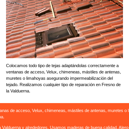
Colocamos todo tipo de tejas adaptándolas correctamente a
ventanas de acceso, Velux, chimeneas, mástiles de antenas,
muretes o limahoyas asegurando impermeabilización del
tejado. Realizamos cualquier tipo de reparación en Fresno de
la Valduerna.
anas de acceso, Velux, chimeneas, mástiles de antenas, muretes o 
na.
 Valduerna y alrededores. Usamos maderas de buena calidad. Alero p