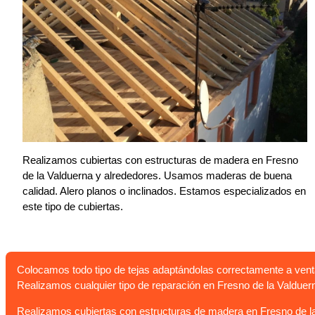
Realizamos cubiertas con estructuras de madera en Fresno
de la Valduerna y alrededores. Usamos maderas de buena
calidad. Alero planos o inclinados. Estamos especializados en
este tipo de cubiertas.
Colocamos todo tipo de tejas adaptándolas correctamente a vent
Realizamos cualquier tipo de reparación en Fresno de la Valduer
Realizamos cubiertas con estructuras de madera en Fresno de la