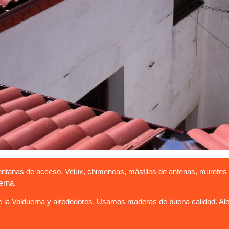
entanas de acceso, Velux, chimeneas, mástiles de antenas, muretes 
erna.
 la Valduerna y alrededores. Usamos maderas de buena calidad. Aler