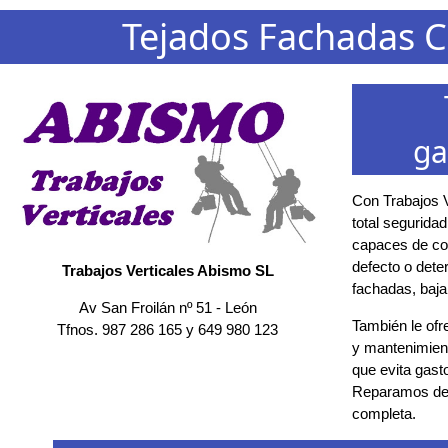
Tejados Fachadas C
ga
Con Trabajos V
total segurida
capaces de con
defecto o deter
Trabajos Verticales Abismo SL
fachadas, baja
Av San Froilán nº 51
-
León
También le ofr
Tfnos.
987 286 165
y
649 980 123
y mantenimient
que evita gast
Reparamos des
completa.