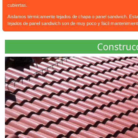
cubiertas.
Aislamos térmicamente tejados de chapa o panel sandwich. Esta c
tejados de panel sandwich son de muy poco y fácil mantenimient
Construcc